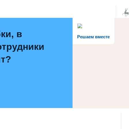
1
ки, в
Решаем вместе
отрудники
ят?