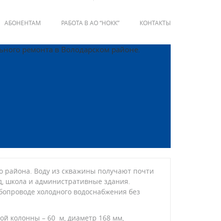
АБОНЕНТАМ
РАБОТА В АО “НОКК”
КОНТАКТЫ
о района. Воду из скважины получают почти
ад, школа и административные здания.
бопроводе холодного водоснабжения без
ой колонны – 60 м, диаметр 168 мм,