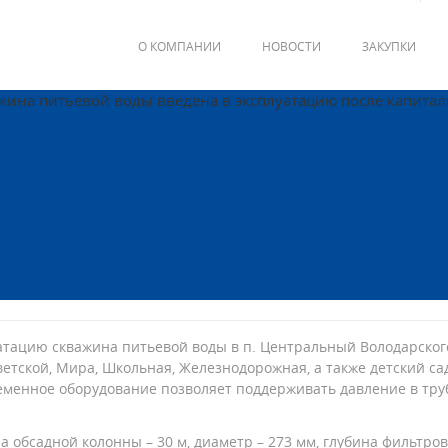
О КОМПАНИИ
НОВОСТИ
ЗАКУПКИ
уатацию скважина питьевой воды в п. Центральный Володарског
ветской, Мира, Школьная, Железнодорожная, а также детский с
менное оборудование позволяет поддерживать давление в тру
 обсадной колонны – 30 м, диаметр – 273 мм, глубина фильтров