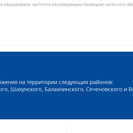
на оборудована частотно-регулируемым приводом насосного об
бжения на территории следующих районов:
ого, Шахунского, Балахнинского, Сеченовского и В
ного и бесперебойного теплоснабжения, горячег
бителям в Нижегородской области.
е инвестиций для реализация концепции развития
ючение концессионных соглашений.