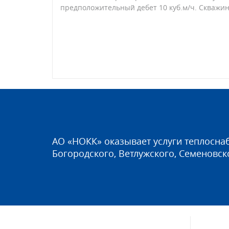
предположительный дебет 10 куб.м/ч. Скважи
АО «НОКК» оказывает услуги теплосна
Богородского, Ветлужского, Семеновск
Миссия компании - обеспечение надеж
водоснабжения и водоотведения потре
Цель создания компании – привлечени
в Нижегородской области через закл