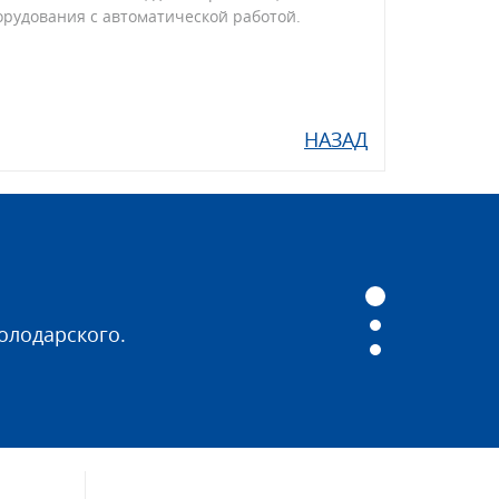
орудования с автоматической работой.
НАЗАД
олодарского.
о водоснабжения, холодного
 систем теплоснабжения, ГВС и ВиВ